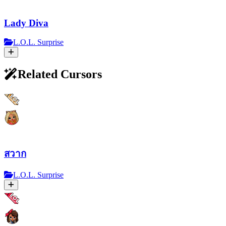
Lady Diva
L.O.L. Surprise
Related Cursors
สวาก
L.O.L. Surprise