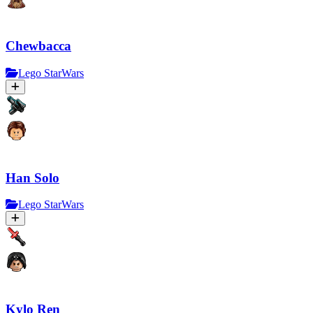
Chewbacca
Lego StarWars
Han Solo
Lego StarWars
Kylo Ren