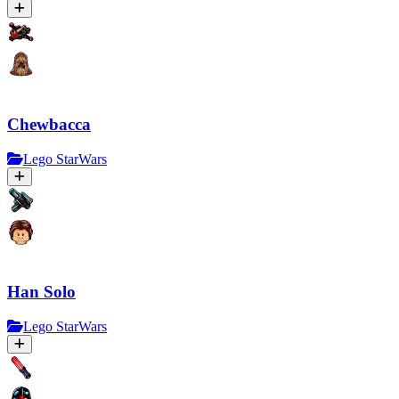
Chewbacca
Lego StarWars
Han Solo
Lego StarWars