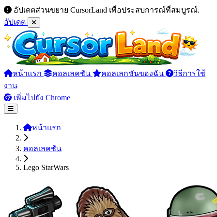
อัปเดตส่วนขยาย CursorLand เพื่อประสบการณ์ที่สมบูรณ์.
อัปเดต
หน้าแรก
คอลเลคชัน
คอลเลกชันของฉัน
วิธีการใช้
งาน
เพิ่มไปยัง Chrome
หน้าแรก
คอลเลคชัน
Lego StarWars