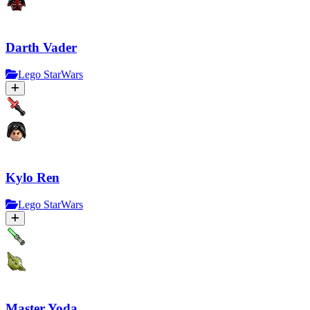
Darth Vader
Lego StarWars
Kylo Ren
Lego StarWars
Master Yoda