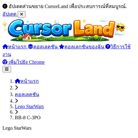
อัปเดตส่วนขยาย CursorLand เพื่อประสบการณ์ที่สมบูรณ์.
อัปเดต
หน้าแรก
คอลเลคชัน
คอลเลกชันของฉัน
วิธีการใช้
งาน
เพิ่มไปยัง Chrome
หน้าแรก
คอลเลคชัน
Lego StarWars
BB-8 C-3PO
Lego StarWars